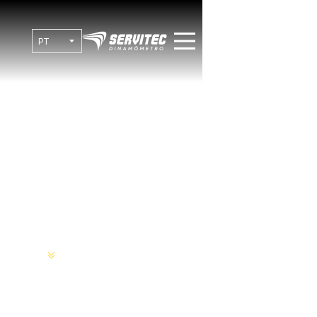
Desbloqueie o Potencial Máximo do Seu
Caminhão
Home
Caminhões