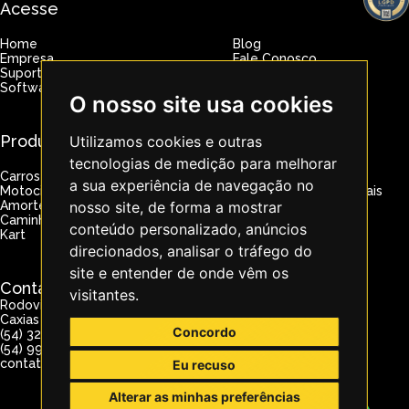
Acesse
Home
Blog
Empresa
Fale Conosco
Suporte
Software
O nosso site usa cookies
Produtos
Utilizamos cookies e outras
tecnologias de medição para melhorar
Carros
Banco de fluxo
a sua experiência de navegação no
Motocicletas
Equipamentos especiais
nosso site, de forma a mostrar
Amortecedores
Motores
Caminhões
ATV
conteúdo personalizado, anúncios
Kart
Acessórios
direcionados, analisar o tráfego do
site e entender de onde vêm os
Contato
visitantes.
Rodovia RSC 453, 38350 - Km 74,2 - São Giácomo,
Caxias do Sul - RS, - CEP: 95112-360
Concordo
(54) 3224-2299
(54) 99651-2484
contato@servitecdinamometro.com.br
Eu recuso
Alterar as minhas preferências